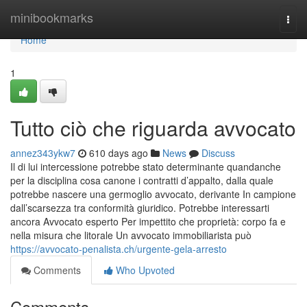
Home
minibookmarks
Togg
navi
Home
1
Tutto ciò che riguarda avvocato
annez343ykw7
610 days ago
News
Discuss
Il di lui intercessione potrebbe stato determinante quandanche
per la disciplina cosa canone i contratti d’appalto, dalla quale
potrebbe nascere una germoglio avvocato, derivante In campione
dall’scarsezza tra conformità giuridico. Potrebbe interessarti
ancora Avvocato esperto Per impettito che proprietà: corpo fa e
nella misura che litorale Un avvocato immobiliarista può
https://avvocato-penalista.ch/urgente-gela-arresto
Comments
Who Upvoted
Comments