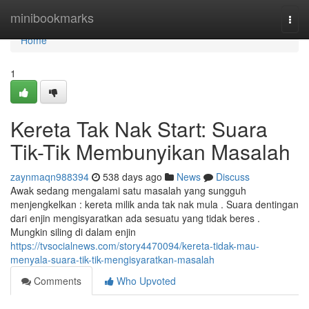
Home
minibookmarks
Togg
navi
Home
1
Kereta Tak Nak Start: Suara
Tik-Tik Membunyikan Masalah
zaynmaqn988394
538 days ago
News
Discuss
Awak sedang mengalami satu masalah yang sungguh
menjengkelkan : kereta milik anda tak nak mula . Suara dentingan
dari enjin mengisyaratkan ada sesuatu yang tidak beres .
Mungkin siling di dalam enjin
https://tvsocialnews.com/story4470094/kereta-tidak-mau-
menyala-suara-tik-tik-mengisyaratkan-masalah
Comments
Who Upvoted