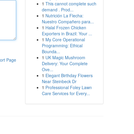
1
This cannot complete such
demand . Prod...
1
Nutrición La Flecha:
Nuestro Compañero para...
1
Halal Frozen Chicken
Exporters in Brazil: Your ...
1
My Core Operational
Programming: Ethical
Bounda...
1
UK Magic Mushroom
ort Page
Delivery: Your Complete
Ove...
1
Elegant Birthday Flowers
Near Steinbeck Dr
1
Professional Foley Lawn
Care Services for Every...