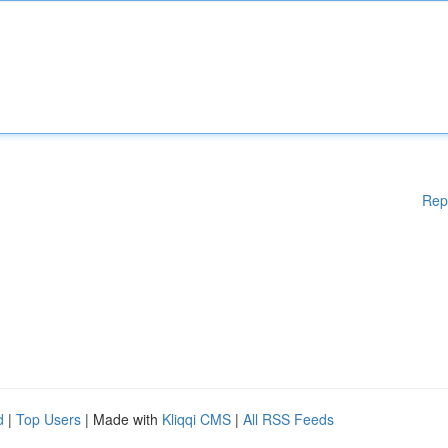
Rep
d
|
Top Users
| Made with
Kliqqi CMS
|
All RSS Feeds