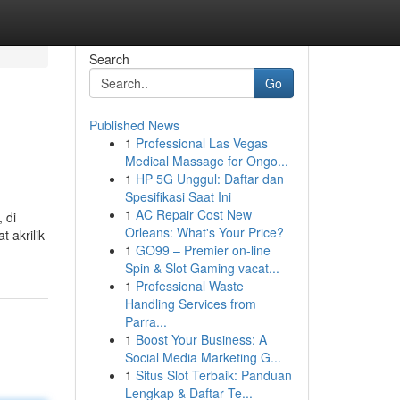
Search
Go
Published News
1
Professional Las Vegas
Medical Massage for Ongo...
1
HP 5G Unggul: Daftar dan
Spesifikasi Saat Ini
1
AC Repair Cost New
 di
Orleans: What's Your Price?
 akrilik
1
GO99 – Premier on-line
Spin & Slot Gaming vacat...
1
Professional Waste
Handling Services from
Parra...
1
Boost Your Business: A
Social Media Marketing G...
1
Situs Slot Terbaik: Panduan
Lengkap & Daftar Te...