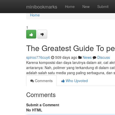
Home
minibookmarks
Home
New
Submit
Home
1
The Greatest Guide To pe
spiroo776cuy6
509 days ago
News
Discuss
Karena komposisi dan daya larutnya dalam air, cat akri
antaranya: Nah, polimer yang terkandung di dalam cat n
adalah salah satu media yang paling serbaguna, dan s
Comments
Who Upvoted
Comments
Submit a Comment
No HTML