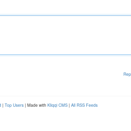
Rep
d
|
Top Users
| Made with
Kliqqi CMS
|
All RSS Feeds