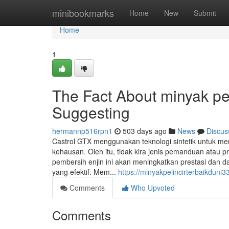
Home
minibookmarks
Home
New
Submit
Home
1
The Fact About minyak pel
Suggesting
hermannp516rpn1
503 days ago
News
Discus
Castrol GTX menggunakan teknologi sintetik untuk m
kehausan. Oleh itu, tidak kira jenis pemanduan atau 
pembersih enjin ini akan meningkatkan prestasi dan d
yang efektif. Mem...
https://minyakpelincirterbaikdun
Comments
Who Upvoted
Comments