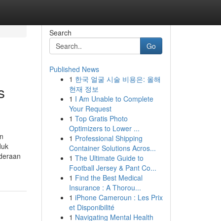
Search
Go
Published News
1
한국 얼굴 시술 비용은: 올해
s
현재 정보
1
I Am Unable to Complete
Your Request
1
Top Gratis Photo
Optimizers to Lower ...
an
1
Professional Shipping
duk
Container Solutions Acros...
nderaan
1
The Ultimate Guide to
Football Jersey & Pant Co...
1
Find the Best Medical
Insurance : A Thorou...
1
iPhone Cameroun : Les Prix
et Disponibilité
1
Navigating Mental Health