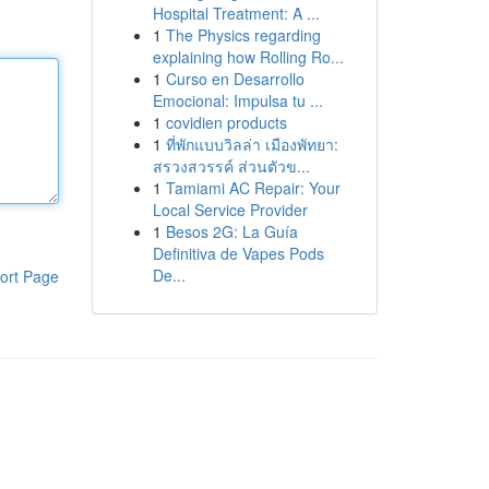
Hospital Treatment: A ...
1
The Physics regarding
explaining how Rolling Ro...
1
Curso en Desarrollo
Emocional: Impulsa tu ...
1
covidien products
1
ที่พักแบบวิลล่า เมืองพัทยา:
สรวงสวรรค์ ส่วนตัวข...
1
Tamiami AC Repair: Your
Local Service Provider
1
Besos 2G: La Guía
Definitiva de Vapes Pods
De...
ort Page