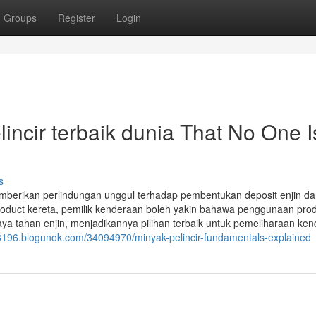
Groups
Register
Login
incir terbaik dunia That No One I
s
emberikan perlindungan unggul terhadap pembentukan deposit enjin d
product kereta, pemilik kenderaan boleh yakin bahawa penggunaan pro
aya tahan enjin, menjadikannya pilihan terbaik untuk pemeliharaan ke
i33196.blogunok.com/34094970/minyak-pelincir-fundamentals-explained