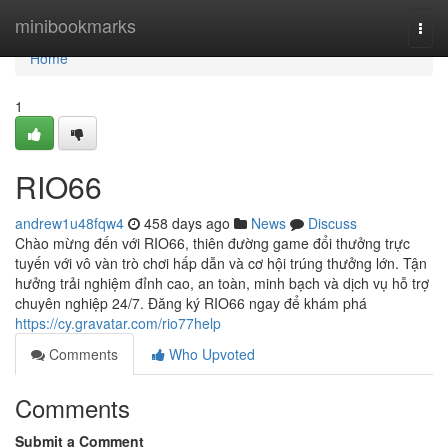
Home
minibookmarks
Togg
navi
Home
1
RIO66
andrew1u48fqw4
458 days ago
News
Discuss
Chào mừng đến với RIO66, thiên đường game đổi thưởng trực
tuyến với vô vàn trò chơi hấp dẫn và cơ hội trúng thưởng lớn. Tận
hưởng trải nghiệm đỉnh cao, an toàn, minh bạch và dịch vụ hỗ trợ
chuyên nghiệp 24/7. Đăng ký RIO66 ngay để khám phá
https://cy.gravatar.com/rio77help
Comments
Who Upvoted
Comments
Submit a Comment