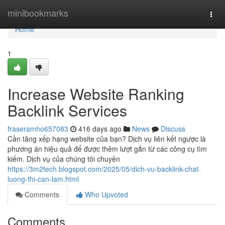
Home
minibookmarks
Togg
navi
Home
1
Increase Website Ranking
Backlink Services
fraseramho657083
416 days ago
News
Discuss
Cần tăng xếp hạng website của bạn? Dịch vụ liên kết ngược là
phương án hiệu quả để được thêm lượt gắn từ các công cụ tìm
kiếm. Dịch vụ của chúng tôi chuyên
https://3m2tech.blogspot.com/2025/05/dich-vu-backlink-chat-
luong-thi-can-lam.html
Comments
Who Upvoted
Comments