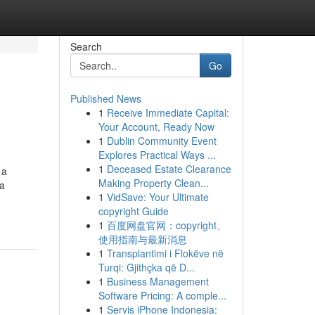
Search
Go
Published News
1
Receive Immediate Capital:
Your Account, Ready Now
1
Dublin Community Event
Explores Practical Ways ...
1
Deceased Estate Clearance
 a
Making Property Clean...
ca
1
VidSave: Your Ultimate
copyright Guide
1
百度网盘官网：copyright、
使用指南与最新消息
1
Transplantimi i Flokëve në
Turqi: Gjithçka që D...
1
Business Management
Software Pricing: A comple...
1
Servis iPhone Indonesia: