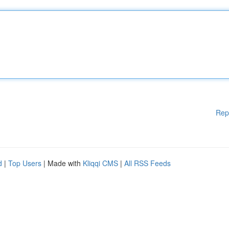
Rep
d
|
Top Users
| Made with
Kliqqi CMS
|
All RSS Feeds