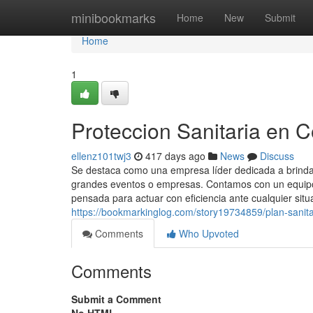
Home
minibookmarks
Home
New
Submit
Home
1
Proteccion Sanitaria en 
ellenz101twj3
417 days ago
News
Discuss
Se destaca como una empresa líder dedicada a brindar
grandes eventos o empresas. Contamos con un equipo 
pensada para actuar con eficiencia ante cualquier situ
https://bookmarkinglog.com/story19734859/plan-sanita
Comments
Who Upvoted
Comments
Submit a Comment