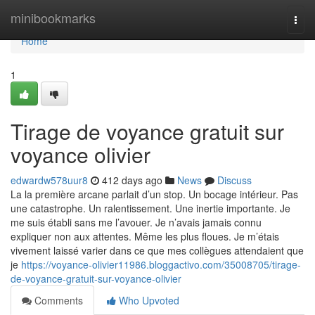
Home
minibookmarks
Togg
navi
Home
1
Tirage de voyance gratuit sur
voyance olivier
edwardw578uur8
412 days ago
News
Discuss
La la première arcane parlait d’un stop. Un bocage intérieur. Pas
une catastrophe. Un ralentissement. Une inertie importante. Je
me suis établi sans me l’avouer. Je n’avais jamais connu
expliquer non aux attentes. Même les plus floues. Je m’étais
vivement laissé varier dans ce que mes collègues attendaient que
je
https://voyance-olivier11986.bloggactivo.com/35008705/tirage-
de-voyance-gratuit-sur-voyance-olivier
Comments
Who Upvoted