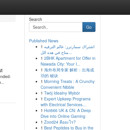
Search
Go
Published News
1
اشتراك سمارترز: عالم الترفيه
متاح في هذه الل...
1
2BHK Apartment for Offer in
Nawada City: Your I...
1
海外布局专家 解析：出海成
ดี
功的 秘诀
tended-
1
Morning Treats : A Crunchy
...
Convenient Nibble
1
Twój Idealny Wybór
1
Expert Upkeep Programs
with Electrical Services...
1
Hot666 UK & CN: A Deep
Dive into Online Gaming
1
Zood24 คืออะไร?
1
Best Peptides to Buy in the