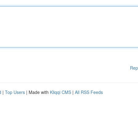
Rep
d
|
Top Users
| Made with
Kliqqi CMS
|
All RSS Feeds