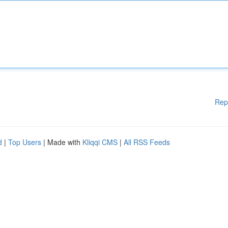
Rep
d
|
Top Users
| Made with
Kliqqi CMS
|
All RSS Feeds