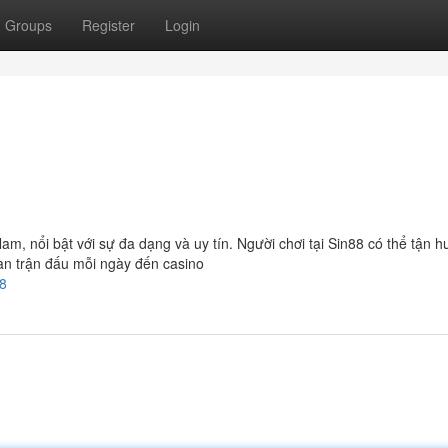
Groups
Register
Login
Nam, nổi bật với sự đa dạng và uy tín. Người chơi tại Sin88 có thể tận 
gàn trận đấu mỗi ngày đến casino
88