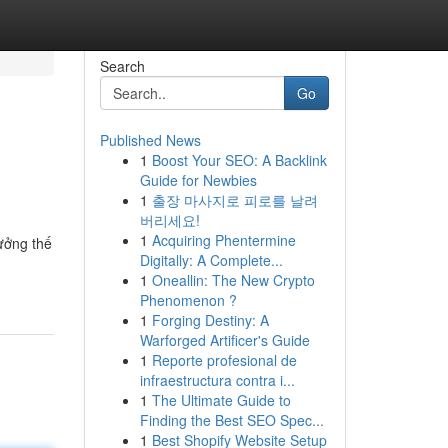
Search
Go
Published News
1
Boost Your SEO: A Backlink
Guide for Newbies
1
출장 마사지로 피로를 날려
버리세요!
1
Acquiring Phentermine
hưởng thế
Digitally: A Complete...
1
Oneallin: The New Crypto
Phenomenon ?
1
Forging Destiny: A
Warforged Artificer's Guide
1
Reporte profesional de
infraestructura contra i...
1
The Ultimate Guide to
Finding the Best SEO Spec...
1
Best Shopify Website Setup