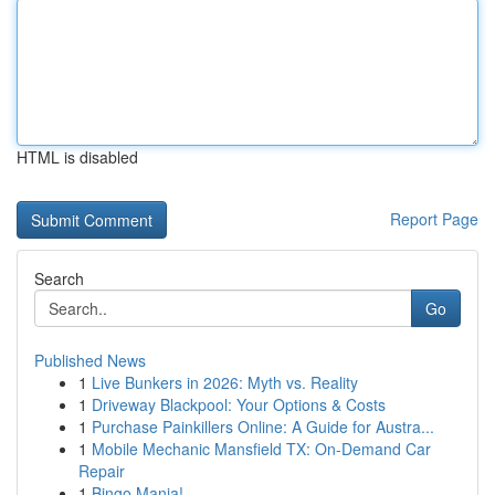
HTML is disabled
Report Page
Search
Go
Published News
1
Live Bunkers in 2026: Myth vs. Reality
1
Driveway Blackpool: Your Options & Costs
1
Purchase Painkillers Online: A Guide for Austra...
1
Mobile Mechanic Mansfield TX: On-Demand Car
Repair
1
Bingo Mania!