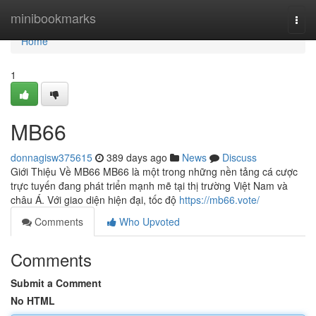
Home
minibookmarks
Togg
navi
Home
1
MB66
donnagisw375615
389 days ago
News
Discuss
Giới Thiệu Về MB66 MB66 là một trong những nền tảng cá cược
trực tuyến đang phát triển mạnh mẽ tại thị trường Việt Nam và
châu Á. Với giao diện hiện đại, tốc độ
https://mb66.vote/
Comments
Who Upvoted
Comments
Submit a Comment
No HTML