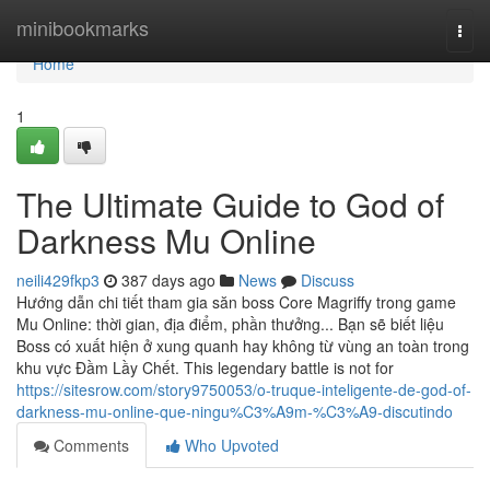
Home
minibookmarks
Togg
navi
Home
1
The Ultimate Guide to God of
Darkness Mu Online
neili429fkp3
387 days ago
News
Discuss
Hướng dẫn chi tiết tham gia săn boss Core Magriffy trong game
Mu Online: thời gian, địa điểm, phần thưởng... Bạn sẽ biết liệu
Boss có xuất hiện ở xung quanh hay không từ vùng an toàn trong
khu vực Đầm Lầy Chết. This legendary battle is not for
https://sitesrow.com/story9750053/o-truque-inteligente-de-god-of-
darkness-mu-online-que-ningu%C3%A9m-%C3%A9-discutindo
Comments
Who Upvoted