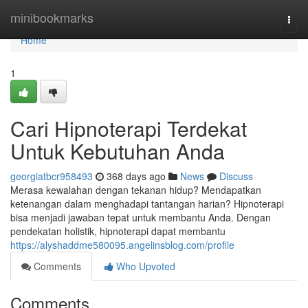
Home
minibookmarks
Togg
navi
Home
1
Cari Hipnoterapi Terdekat
Untuk Kebutuhan Anda
georgiatbcr958493
368 days ago
News
Discuss
Merasa kewalahan dengan tekanan hidup? Mendapatkan
ketenangan dalam menghadapi tantangan harian? Hipnoterapi
bisa menjadi jawaban tepat untuk membantu Anda. Dengan
pendekatan holistik, hipnoterapi dapat membantu
https://alyshaddme580095.angelinsblog.com/profile
Comments
Who Upvoted
Comments