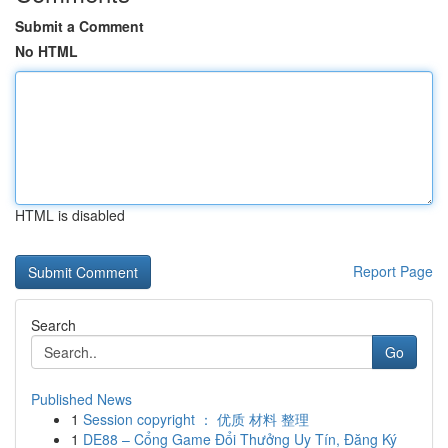
Submit a Comment
No HTML
HTML is disabled
Report Page
Search
Go
Published News
1
Session copyright ： 优质 材料 整理
1
DE88 – Cổng Game Đổi Thưởng Uy Tín, Đăng Ký