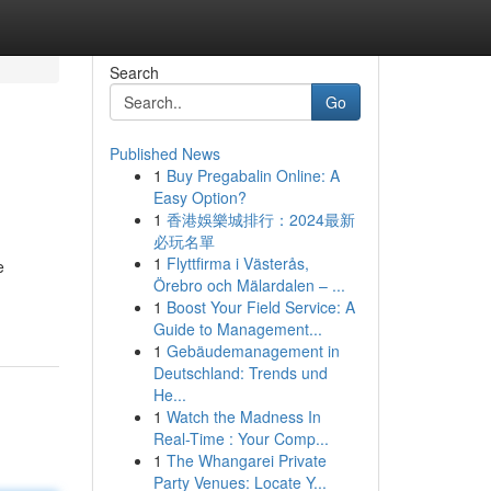
Search
Go
Published News
1
Buy Pregabalin Online: A
Easy Option?
1
香港娛樂城排行：2024最新
必玩名單
1
Flyttfirma i Västerås,
e
Örebro och Mälardalen – ...
1
Boost Your Field Service: A
Guide to Management...
1
Gebäudemanagement in
Deutschland: Trends und
He...
1
Watch the Madness In
Real-Time : Your Comp...
1
The Whangarei Private
Party Venues: Locate Y...