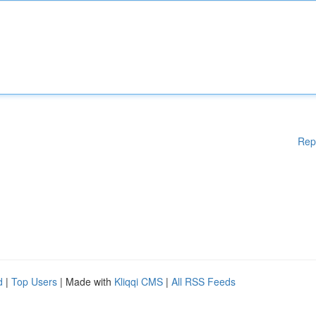
Rep
d
|
Top Users
| Made with
Kliqqi CMS
|
All RSS Feeds