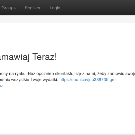
Groups
Register
Login
amawiaj Teraz!
iny na rynku. Bez opóźnień skontaktuj się z nami, żeby zamówić swoj
ełnić wszystkie Twoje wydatki.
https://monicavjnu388735.get-
az