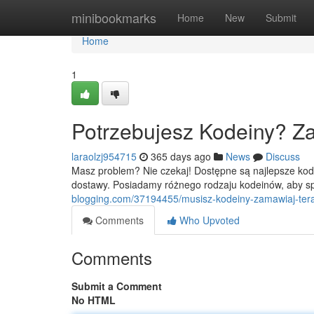
Home
minibookmarks
Home
New
Submit
Home
1
Potrzebujesz Kodeiny? Z
laraolzj954715
365 days ago
News
Discuss
Masz problem? Nie czekaj! Dostępne są najlepsze kode
dostawy. Posiadamy różnego rodzaju kodeinów, aby sp
blogging.com/37194455/musisz-kodeiny-zamawiaj-ter
Comments
Who Upvoted
Comments
Submit a Comment
No HTML