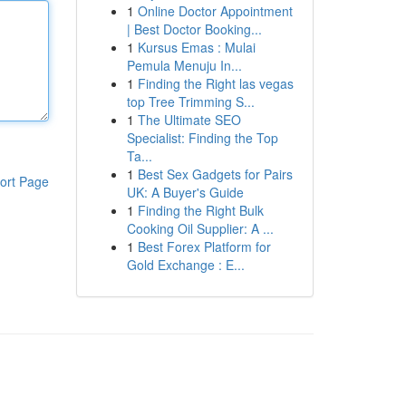
1
Online Doctor Appointment
| Best Doctor Booking...
1
Kursus Emas : Mulai
Pemula Menuju In...
1
Finding the Right las vegas
top Tree Trimming S...
1
The Ultimate SEO
Specialist: Finding the Top
Ta...
1
Best Sex Gadgets for Pairs
ort Page
UK: A Buyer's Guide
1
Finding the Right Bulk
Cooking Oil Supplier: A ...
1
Best Forex Platform for
Gold Exchange : E...