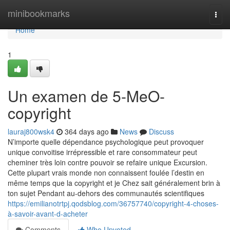
Home
minibookmarks
Togg
navi
Home
1
Un examen de 5-MeO-
copyright
lauraj800wsk4
364 days ago
News
Discuss
N’importe quelle dépendance psychologique peut provoquer
unique convoitise irrépressible et rare consommateur peut
cheminer très loin contre pouvoir se refaire unique Excursion.
Cette plupart vrais monde non connaissent foulée l’destin en
même temps que la copyright et je Chez sait généralement brin à
ton sujet Pendant au-dehors des communautés scientifiques
https://emilianotrtpj.qodsblog.com/36757740/copyright-4-choses-
à-savoir-avant-d-acheter
Comments
Who Upvoted