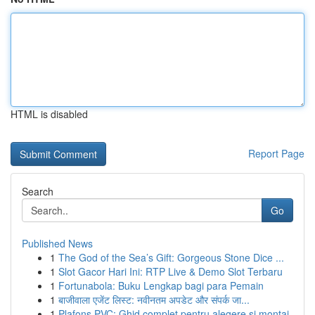
HTML is disabled
Report Page
Search
Go
Published News
1
The God of the Sea’s Gift: Gorgeous Stone Dice ...
1
Slot Gacor Hari Ini: RTP Live & Demo Slot Terbaru
1
Fortunabola: Buku Lengkap bagi para Pemain
1
बाजीवाला एजेंट लिस्ट: नवीनतम अपडेट और संपर्क जा...
1
Plafons PVC: Ghid complet pentru alegere și montaj