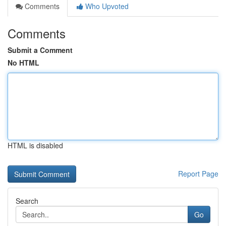
Comments
Who Upvoted
Comments
Submit a Comment
No HTML
HTML is disabled
Report Page
Search
Go