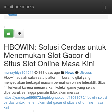
Home
minibookmarks
Togg
navi
Home
1
HBOWIN: Solusi Cerdas untuk
Menemukan Slot Gacor di
Situs Slot Online Masa Kini
murrayhiye904544
363 days ago
News
Discuss
Hbowin adalah salah satu platform hiburan digital yang
menyediakan berbagai macam permainan online interaktif. Situs
ini terkenal karena menawarkan koleksi game yang selalu
diperbarui, sehingga pemain tidak akan merasa
https://jeandgxe895072.topbloghub.com/43069075/hbowin-solusi-
cerdas-untuk-menemukan-slot-gacor-di-situs-slot-on-line-masa-
kini