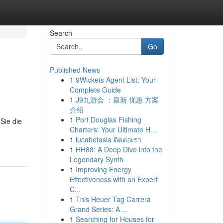
Search
Go
Published News
1
9Wickets Agent List: Your
Complete Guide
1
J9九游会 ：最新 优惠 方案
介绍
1
Port Douglas Fishing
Sie die
Charters: Your Ultimate H...
1
lucabetasia ติดต่อเรา
1
HH88: A Deep Dive into the
Legendary Synth
1
Improving Energy
Effectiveness with an Expert
C...
1
This Heuer Tag Carrera
Grand Series: A ...
1
Searching for Houses for