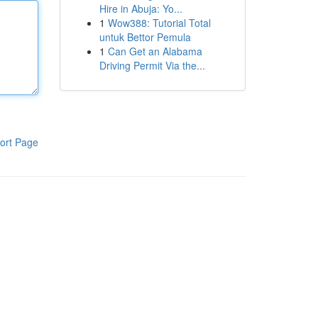
Hire in Abuja: Yo...
1
Wow388: Tutorial Total
untuk Bettor Pemula
1
Can Get an Alabama
Driving Permit Via the...
ort Page