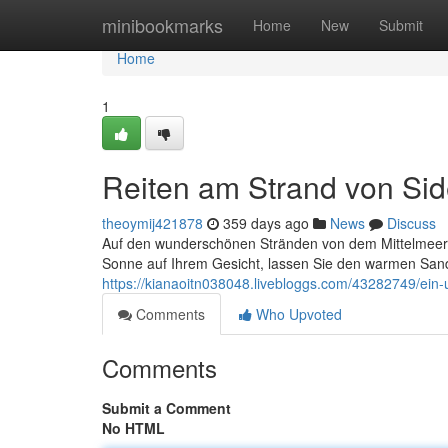
Home
minibookmarks
Home
New
Submit
Home
1
Reiten am Strand von Sid
theoymij421878
359 days ago
News
Discuss
Auf den wunderschönen Stränden von dem Mittelmeer er
Sonne auf Ihrem Gesicht, lassen Sie den warmen San
https://kianaoitn038048.livebloggs.com/43282749/ein-
Comments
Who Upvoted
Comments
Submit a Comment
No HTML