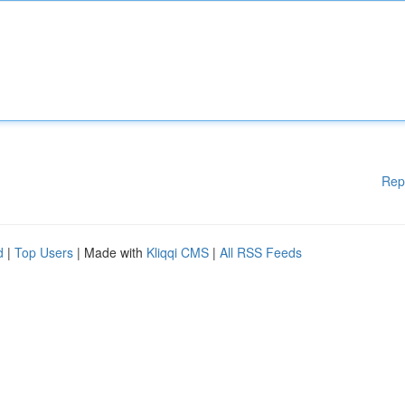
Rep
d
|
Top Users
| Made with
Kliqqi CMS
|
All RSS Feeds