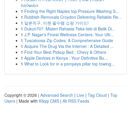
המושלמת
1
Finding the Right Naples top Pressure Washing S...
1
Rubbish Removals Croydon Delivering Reliable Re...
1
일본직구, 이젠 필수템 쇼핑 가이드!
1
Dukun707: Misteri Rahasia Teka-teki di Balik Di...
1
J.P. Nagar's Finest Wellness Centers: Your Ulti...
1
Tuscaloosa Zip Codes: A Comprehensive Guide
1
Acquire The Drug Via the Internet : A Detailed ...
1
Find Your Best Pickup Bed : Chevy & Others
1
Apple Devices in Kenya : Your Definitive Bu...
1
What to Look for in a pompeys pillar top towing...
Copyright © 2026 |
Advanced Search
|
Live
|
Tag Cloud
|
Top
Users
| Made with
Kliqqi CMS
|
All RSS Feeds