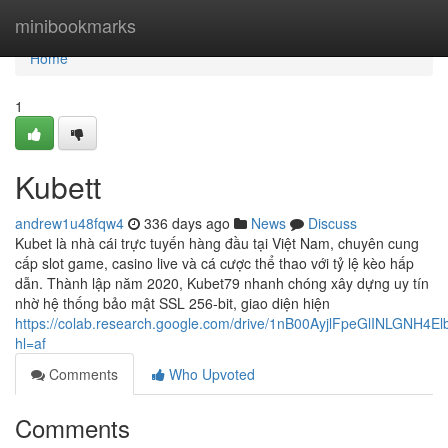
Home
minibookmarks
Home
1
Kubett
andrew1u48fqw4
336 days ago
News
Discuss
Kubet là nhà cái trực tuyến hàng đầu tại Việt Nam, chuyên cung
cấp slot game, casino live và cá cược thể thao với tỷ lệ kèo hấp
dẫn. Thành lập năm 2020, Kubet79 nhanh chóng xây dựng uy tín
nhờ hệ thống bảo mật SSL 256-bit, giao diện hiện
https://colab.research.google.com/drive/1nB00AyjlFpeGlINLGNH4
hl=af
Comments
Who Upvoted
Comments