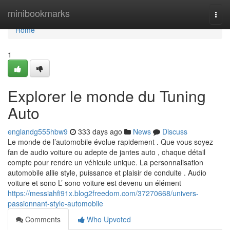
Home
minibookmarks
Togg
navi
Home
1
Explorer le monde du Tuning
Auto
englandg555hbw9
333 days ago
News
Discuss
Le monde de l’automobile évolue rapidement . Que vous soyez
fan de audio voiture ou adepte de jantes auto , chaque détail
compte pour rendre un véhicule unique. La personnalisation
automobile allie style, puissance et plaisir de conduite . Audio
voiture et sono L’ sono voiture est devenu un élément
https://messiahfi91x.blog2freedom.com/37270668/univers-
passionnant-style-automobile
Comments
Who Upvoted