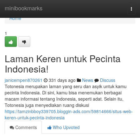
Home
minibookmarks
Togg
navi
Home
1
Laman Keren untuk Pecinta
Indonesia!
janicempen870261
331 days ago
News
Discuss
Totonesia merupakan laman yang seru dan asyik untuk kamu
pecinta Indonesia. Di sini, kamu bisa menemukan berbagai
macam informasi tentang Indonesia, seperti adat. Selain itu,
Totonesia juga menyediakan ruang diskusi
https://tamzinbboy339705.bloggin-ads.com/59814666/situs-web-
keren-untuk-pecinta-indonesia
Comments
Who Upvoted