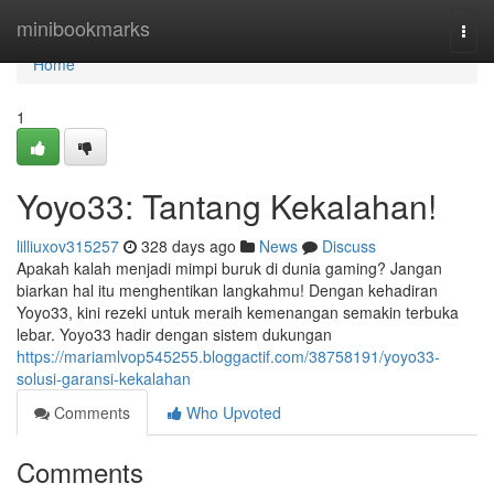
Home
minibookmarks
Togg
navi
Home
1
Yoyo33: Tantang Kekalahan!
lilliuxov315257
328 days ago
News
Discuss
Apakah kalah menjadi mimpi buruk di dunia gaming? Jangan
biarkan hal itu menghentikan langkahmu! Dengan kehadiran
Yoyo33, kini rezeki untuk meraih kemenangan semakin terbuka
lebar. Yoyo33 hadir dengan sistem dukungan
https://mariamlvop545255.bloggactif.com/38758191/yoyo33-
solusi-garansi-kekalahan
Comments
Who Upvoted
Comments