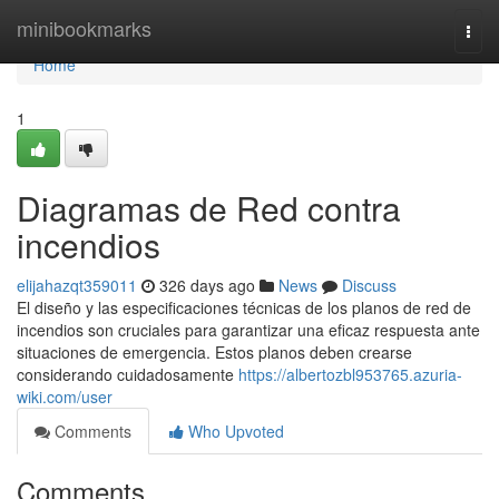
Home
minibookmarks
Togg
navi
Home
1
Diagramas de Red contra
incendios
elijahazqt359011
326 days ago
News
Discuss
El diseño y las especificaciones técnicas de los planos de red de
incendios son cruciales para garantizar una eficaz respuesta ante
situaciones de emergencia. Estos planos deben crearse
considerando cuidadosamente
https://albertozbl953765.azuria-
wiki.com/user
Comments
Who Upvoted
Comments