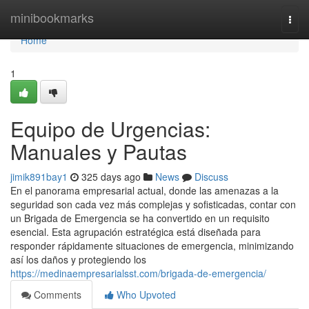
Home
minibookmarks
Togg
navi
Home
1
Equipo de Urgencias:
Manuales y Pautas
jimik891bay1
325 days ago
News
Discuss
En el panorama empresarial actual, donde las amenazas a la
seguridad son cada vez más complejas y sofisticadas, contar con
un Brigada de Emergencia se ha convertido en un requisito
esencial. Esta agrupación estratégica está diseñada para
responder rápidamente situaciones de emergencia, minimizando
así los daños y protegiendo los
https://medinaempresarialsst.com/brigada-de-emergencia/
Comments
Who Upvoted