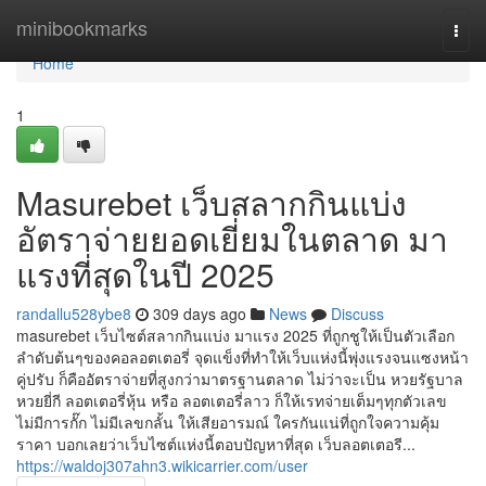
Home
minibookmarks
Togg
navi
Home
1
Masurebet เว็บสลากกินแบ่ง
อัตราจ่ายยอดเยี่ยมในตลาด มา
แรงที่สุดในปี 2025
randallu528ybe8
309 days ago
News
Discuss
masurebet เว็บไซต์สลากกินแบ่ง มาแรง 2025 ที่ถูกชูให้เป็นตัวเลือก
ลำดับต้นๆของคอลอตเตอรี่ จุดแข็งที่ทำให้เว็บแห่งนี้พุ่งแรงจนแซงหน้า
คู่ปรับ ก็คืออัตราจ่ายที่สูงกว่ามาตรฐานตลาด ไม่ว่าจะเป็น หวยรัฐบาล
หวยยี่กี ลอตเตอรี่หุ้น หรือ ลอตเตอรี่ลาว ก็ให้เรทจ่ายเต็มๆทุกตัวเลข
ไม่มีการกั๊ก ไม่มีเลขกลั้น ให้เสียอารมณ์ ใครกันแน่ที่ถูกใจความคุ้ม
ราคา บอกเลยว่าเว็บไซต์แห่งนี้ตอบปัญหาที่สุด เว็บลอตเตอรี...
https://waldoj307ahn3.wikicarrier.com/user