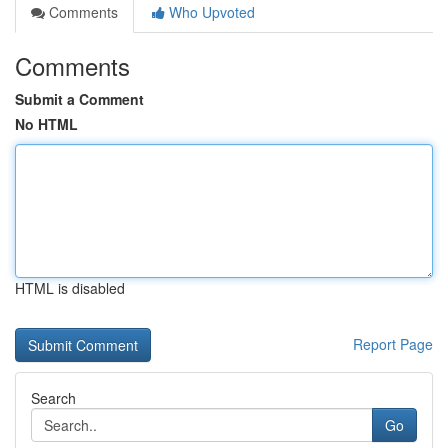
Comments
Who Upvoted
Comments
Submit a Comment
No HTML
HTML is disabled
Report Page
Search
Go