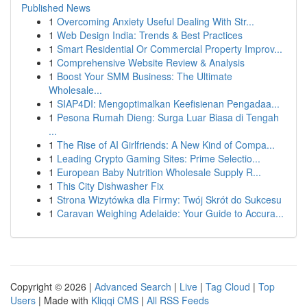
Published News
1
Overcoming Anxiety Useful Dealing With Str...
1
Web Design India: Trends & Best Practices
1
Smart Residential Or Commercial Property Improv...
1
Comprehensive Website Review & Analysis
1
Boost Your SMM Business: The Ultimate
Wholesale...
1
SIAP4DI: Mengoptimalkan Keefisienan Pengadaa...
1
Pesona Rumah Dieng: Surga Luar Biasa di Tengah
...
1
The Rise of AI Girlfriends: A New Kind of Compa...
1
Leading Crypto Gaming Sites: Prime Selectio...
1
European Baby Nutrition Wholesale Supply R...
1
This City Dishwasher Fix
1
Strona Wizytówka dla Firmy: Twój Skrót do Sukcesu
1
Caravan Weighing Adelaide: Your Guide to Accura...
Copyright © 2026 |
Advanced Search
|
Live
|
Tag Cloud
|
Top
Users
| Made with
Kliqqi CMS
|
All RSS Feeds