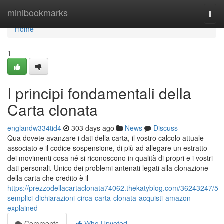
Home
minibookmarks
Togg
navi
Home
1
I principi fondamentali della
Carta clonata
englandw334tid4
303 days ago
News
Discuss
Qua dovete avanzare i dati della carta, il vostro calcolo attuale
associato e il codice sospensione, di più ad allegare un estratto
dei movimenti cosa né si riconoscono in qualità di propri e i vostri
dati personali. Unico dei problemi antenati legati alla clonazione
della carta che credito è il
https://prezzodellacartaclonata74062.thekatyblog.com/36243247/5-
semplici-dichiarazioni-circa-carta-clonata-acquisti-amazon-
explained
Comments
Who Upvoted