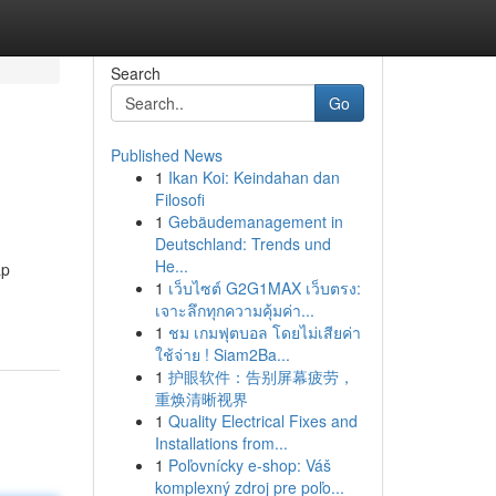
Search
Go
Published News
1
Ikan Koi: Keindahan dan
Filosofi
1
Gebäudemanagement in
Deutschland: Trends und
He...
ap
1
เว็บไซต์ G2G1MAX เว็บตรง:
เจาะลึกทุกความคุ้มค่า...
1
ชม เกมฟุตบอล โดยไม่เสียค่า
ใช้จ่าย ! Siam2Ba...
1
护眼软件：告别屏幕疲劳，
重焕清晰视界
1
Quality Electrical Fixes and
Installations from...
1
Poľovnícky e-shop: Váš
komplexný zdroj pre poľo...