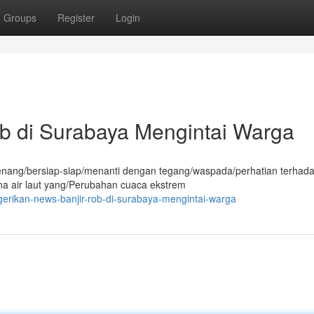
Groups
Register
Login
ob di Surabaya Mengintai Warga
tenang/bersiap-siap/menanti dengan tegang/waspada/perhatian terhad
na air laut yang/Perubahan cuaca ekstrem
erikan-news-banjir-rob-di-surabaya-mengintai-warga