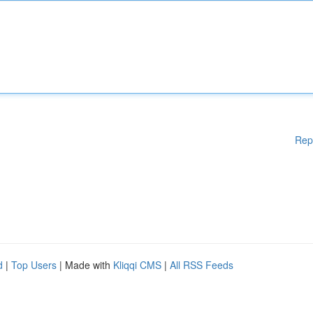
Rep
d
|
Top Users
| Made with
Kliqqi CMS
|
All RSS Feeds