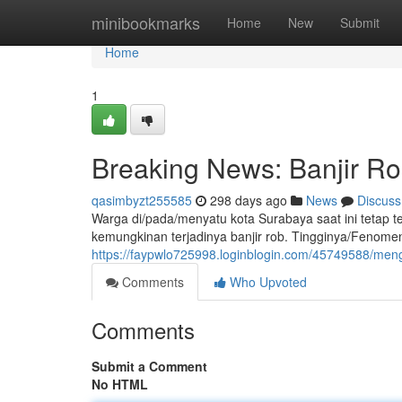
Home
minibookmarks
Home
New
Submit
Home
1
Breaking News: Banjir R
qasimbyzt255585
298 days ago
News
Discuss
Warga di/pada/menyatu kota Surabaya saat ini tetap 
kemungkinan terjadinya banjir rob. Tingginya/Fenome
https://faypwlo725998.loginblogin.com/45749588/meng
Comments
Who Upvoted
Comments
Submit a Comment
No HTML