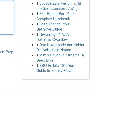
1
Lucabetasia ติดต่อเรา: วิธี
การติดต่อและข้อมูลสำคัญ
1
F11 Round Bar: Your
Complete Handbook
1
Load Testing: Your
Definitive Guide
1
Recurring IPTV: An
Definitive Overview
1
Den Hovedpude der Holder
Dig Kølig Hele Natten
ort Page
1
Mint's Revenue Streams: A
Deep Dive
1
BBQ Pellets 101: Your
Guide to Smoky Flavor