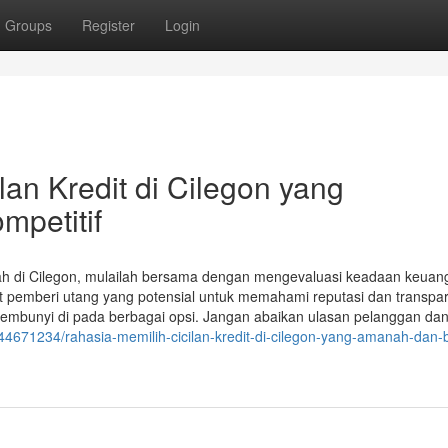
Groups
Register
Login
an Kredit di Cilegon yang
mpetitif
endah di Cilegon, mulailah bersama dengan mengevaluasi keadaan keuan
pemberi utang yang potensial untuk memahami reputasi dan transpar
sembunyi di pada berbagai opsi. Jangan abaikan ulasan pelanggan da
m/44671234/rahasia-memilih-cicilan-kredit-di-cilegon-yang-amanah-dan