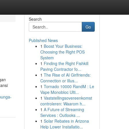
Search
Go
Published News
1
Boost Your Business:
Choosing the Right POS
System
1
Finding the Right Fishkill
Paving Contractor fo...
1
The Rise of AI Girlfriends:
gan
Connection or Illus...
ansi
1
Tornado 10000 RandM : Le
n
Vape Monobloc Ulti...
-bunga-
1
Vaststellingsovereenkomst
controleren: Waarom h...
1
A Future of Streaming
Services : Outlooks ...
1
Solar Rebates in Arizona
Help Lower Installatio...