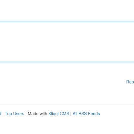
Rep
d
|
Top Users
| Made with
Kliqqi CMS
|
All RSS Feeds