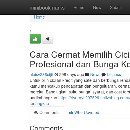
Home
minibookmarks
Home
New
Submit
Home
1
Cara Cermat Memilih Cicil
Profesional dan Bunga Ko
aloisv236cfj5
298 days ago
News
Discuss
Untuk pilih cicilan kredit yang safe dan berbunga r
kamu mencakup pendapatan dan pengeluaran. cermat 
mereka. Bandingkan suku bunga, syarat, dan cost ter
pertimbangkan
https://riverqyfl207529.activoblog.co
terjangkau
Comments
Who Upvoted
Comments