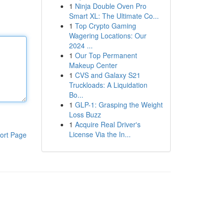
1
Ninja Double Oven Pro
Smart XL: The Ultimate Co...
1
Top Crypto Gaming
Wagering Locations: Our
2024 ...
1
Our Top Permanent
Makeup Center
1
CVS and Galaxy S21
Truckloads: A Liquidation
Bo...
1
GLP-1: Grasping the Weight
Loss Buzz
1
Acquire Real Driver's
License Via the In...
ort Page