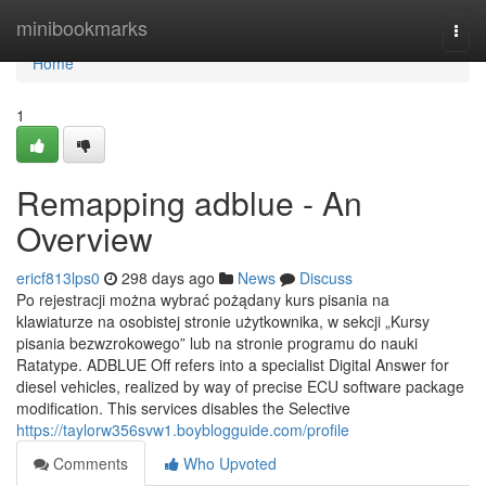
Home
minibookmarks
Togg
navi
Home
1
Remapping adblue - An
Overview
ericf813lps0
298 days ago
News
Discuss
Po rejestracji można wybrać pożądany kurs pisania na
klawiaturze na osobistej stronie użytkownika, w sekcji „Kursy
pisania bezwzrokowego” lub na stronie programu do nauki
Ratatype. ADBLUE Off refers into a specialist Digital Answer for
diesel vehicles, realized by way of precise ECU software package
modification. This services disables the Selective
https://taylorw356svw1.boyblogguide.com/profile
Comments
Who Upvoted