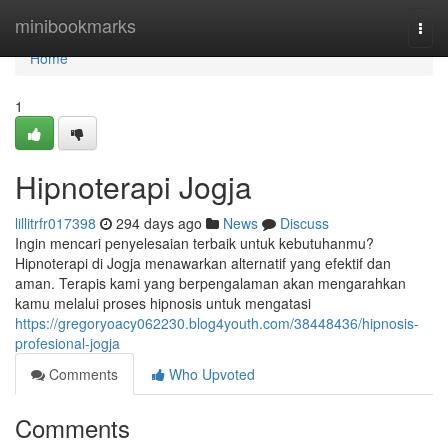
Home
minibookmarks
Togg
navi
Home
1
Hipnoterapi Jogja
lillitrfr017398
294 days ago
News
Discuss
Ingin mencari penyelesaian terbaik untuk kebutuhanmu?
Hipnoterapi di Jogja menawarkan alternatif yang efektif dan
aman. Terapis kami yang berpengalaman akan mengarahkan
kamu melalui proses hipnosis untuk mengatasi
https://gregoryoacy062230.blog4youth.com/38448436/hipnosis-
profesional-jogja
Comments
Who Upvoted
Comments