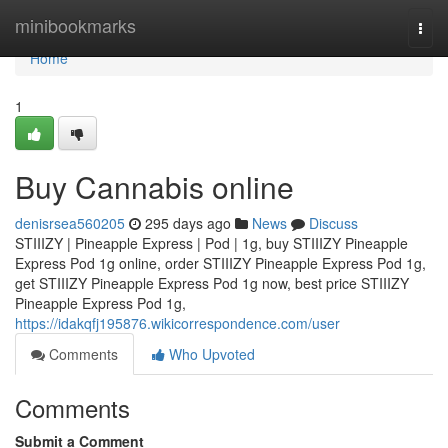
Home
minibookmarks
Togg
navi
Home
1
Buy Cannabis online
denisrsea560205
295 days ago
News
Discuss
STIIIZY | Pineapple Express | Pod | 1g, buy STIIIZY Pineapple
Express Pod 1g online, order STIIIZY Pineapple Express Pod 1g,
get STIIIZY Pineapple Express Pod 1g now, best price STIIIZY
Pineapple Express Pod 1g,
https://idakqfj195876.wikicorrespondence.com/user
Comments
Who Upvoted
Comments
Submit a Comment