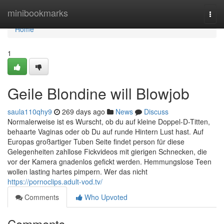
Home
minibookmarks
Togg
navi
Home
1
Geile Blondine will Blowjob
saula110qhy9
269 days ago
News
Discuss
Normalerweise ist es Wurscht, ob du auf kleine Doppel-D-Titten,
behaarte Vaginas oder ob Du auf runde Hintern Lust hast. Auf
Europas großartiger Tuben Seite findet person für diese
Gelegenheiten zahllose Fickvideos mit gierigen Schnecken, die
vor der Kamera gnadenlos gefickt werden. Hemmungslose Teen
wollen lasting hartes pimpern. Wer das nicht
https://pornoclips.adult-vod.tv/
Comments
Who Upvoted
Comments