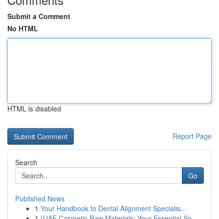
Submit a Comment
No HTML
HTML is disabled
Report Page
Search
Go
Published News
1
Your Handbook to Dental Alignment Specialis...
1
{UAE Cosmetic Raw Materials: Your Essential So...