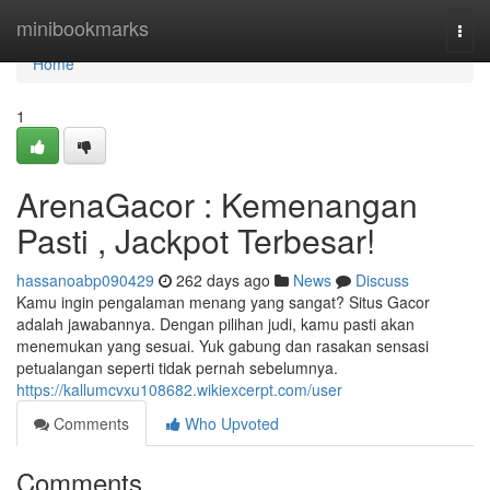
Home
minibookmarks
Togg
navi
Home
1
ArenaGacor : Kemenangan
Pasti , Jackpot Terbesar!
hassanoabp090429
262 days ago
News
Discuss
Kamu ingin pengalaman menang yang sangat? Situs Gacor
adalah jawabannya. Dengan pilihan judi, kamu pasti akan
menemukan yang sesuai. Yuk gabung dan rasakan sensasi
petualangan seperti tidak pernah sebelumnya.
https://kallumcvxu108682.wikiexcerpt.com/user
Comments
Who Upvoted
Comments