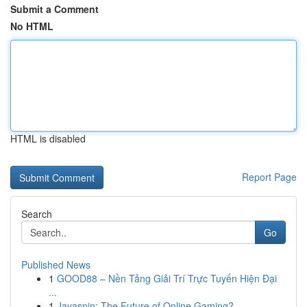
Submit a Comment
No HTML
HTML is disabled
Report Page
Search
Go
Published News
1
GOOD88 – Nền Tảng Giải Trí Trực Tuyến Hiện Đại
...
1
Jayaspin: The Future of Online Gaming?