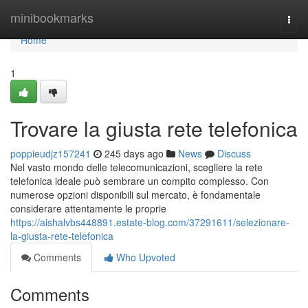
Home
minibookmarks
Togg
navi
Home
1
Trovare la giusta rete telefonica
poppieudjz157241
245 days ago
News
Discuss
Nel vasto mondo delle telecomunicazioni, scegliere la rete
telefonica ideale può sembrare un compito complesso. Con
numerose opzioni disponibili sul mercato, è fondamentale
considerare attentamente le proprie
https://aishalvbs448891.estate-blog.com/37291611/selezionare-
la-giusta-rete-telefonica
Comments
Who Upvoted
Comments