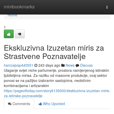
Home
minibookmarks
Togg
navi
Home
1
Ekskluzivna Izuzetan miris za
Strastvene Poznavatelje
hamzajvsp445551
243 days ago
News
Discuss
Ulaganje svijet niche parfumerije, prostora namijenjenog istinskim
ljubiteljima mirisa. Za razliku od masovne produkcije, ovaj sektor
ponosi se na pažljivo izabranim sastojcima, neobičnim
kombinacijama i artizanskim
https://pageoftoday.com/story6135000/ekskluzivna-izuzetan-miris-
za-istinske-poznavatelje
Comments
Who Upvoted