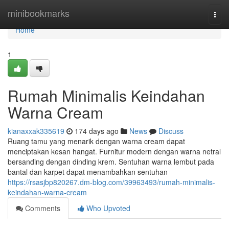
Home
minibookmarks
Togg
navi
Home
1
Rumah Minimalis Keindahan
Warna Cream
kianaxxak335619
174 days ago
News
Discuss
Ruang tamu yang menarik dengan warna cream dapat
menciptakan kesan hangat. Furnitur modern dengan warna netral
bersanding dengan dinding krem. Sentuhan warna lembut pada
bantal dan karpet dapat menambahkan sentuhan
https://rsasjbp820267.dm-blog.com/39963493/rumah-minimalis-
keindahan-warna-cream
Comments
Who Upvoted