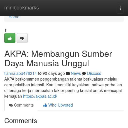
Home
minibookmarks
Togg
navi
Home
1
AKPA: Membangun Sumber
Daya Manusia Unggul
tiannalabd476214
90 days ago
News
Discuss
AKPA berkomitmen pengembangan talenta berkualitas melalui
cara pelatihan intensif. Kami memiliki keyakinan bahwa perhatian
di tenaga kerja merupakan faktor penting krusial untuk mencapai
kemajuan
https://akpas.ac.id/
Comments
Who Upvoted
Comments