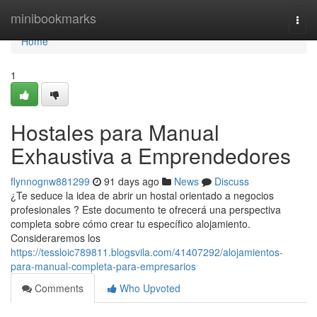
Home
minibookmarks
Togg
navi
Home
1
Hostales para Manual
Exhaustiva a Emprendedores
flynnognw881299
91 days ago
News
Discuss
¿Te seduce la idea de abrir un hostal orientado a negocios
profesionales ? Este documento te ofrecerá una perspectiva
completa sobre cómo crear tu específico alojamiento.
Consideraremos los
https://tessloic789811.blogsvila.com/41407292/alojamientos-
para-manual-completa-para-empresarios
Comments
Who Upvoted