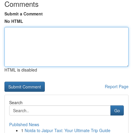
Comments
Submit a Comment
No HTML
HTML is disabled
Report Page
Search
Go
Published News
1
Noida to Jaipur Taxi: Your Ultimate Trip Guide