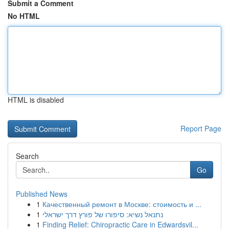
Submit a Comment
No HTML
HTML is disabled
Report Page
Search
Go
Published News
1
Качественный ремонт в Москве: стоимость и ...
1
נתנאל נשיא: סיפורו של פורץ דרך ישראלי
1
Finding Relief: Chiropractic Care in Edwardsvil...