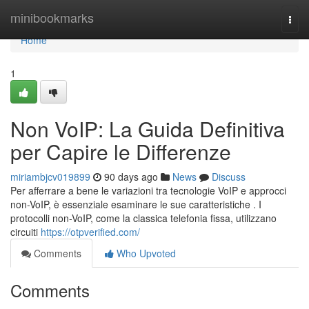
Home
minibookmarks
Togg
navi
Home
1
Non VoIP: La Guida Definitiva
per Capire le Differenze
miriambjcv019899
90 days ago
News
Discuss
Per afferrare a bene le variazioni tra tecnologie VoIP e approcci
non-VoIP, è essenziale esaminare le sue caratteristiche . I
protocolli non-VoIP, come la classica telefonia fissa, utilizzano
circuiti
https://otpverified.com/
Comments
Who Upvoted
Comments