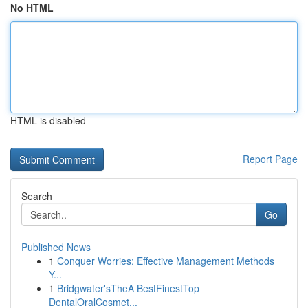
No HTML
HTML is disabled
Report Page
Search
Go
Published News
1
Conquer Worries: Effective Management Methods
Y...
1
Bridgwater'sTheA BestFinestTop
DentalOralCosmet...