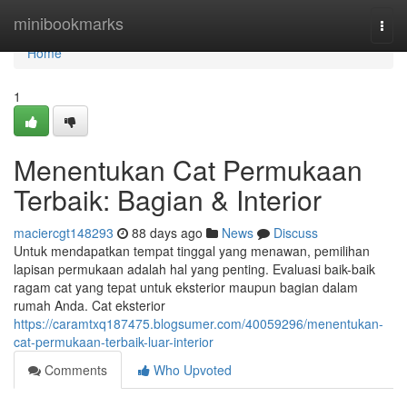
Home
minibookmarks
Togg
navi
Home
1
Menentukan Cat Permukaan
Terbaik: Bagian & Interior
maciercgt148293
88 days ago
News
Discuss
Untuk mendapatkan tempat tinggal yang menawan, pemilihan
lapisan permukaan adalah hal yang penting. Evaluasi baik-baik
ragam cat yang tepat untuk eksterior maupun bagian dalam
rumah Anda. Cat eksterior
https://caramtxq187475.blogsumer.com/40059296/menentukan-
cat-permukaan-terbaik-luar-interior
Comments
Who Upvoted