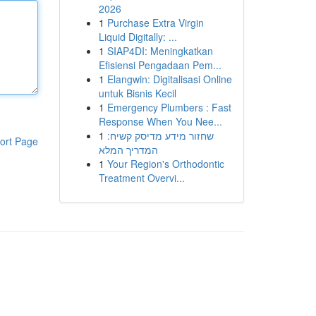
2026
1
Purchase Extra Virgin
Liquid Digitally: ...
1
SIAP4DI: Meningkatkan
Efisiensi Pengadaan Pem...
1
Elangwin: Digitalisasi Online
untuk Bisnis Kecil
1
Emergency Plumbers : Fast
Response When You Nee...
1
שחזור מידע מדיסק קשיח:
ort Page
המדריך המלא
1
Your Region's Orthodontic
Treatment Overvi...