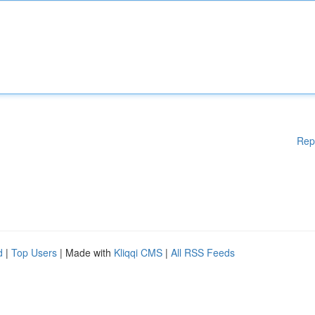
Rep
d
|
Top Users
| Made with
Kliqqi CMS
|
All RSS Feeds