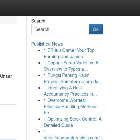
Search
Go
Published News
1
ER888 Game: Your Top
Earning Companion
1
Copper Scrap Varieties: A
Overview to Types a...
1
Fungsi Penting Kadin
 Unser
Provinsi Sumatera Utara da...
1
Identifying A Best
Accountancy Practices in...
1
Overcome Worries:
Effective Handling Methods
Pe...
1
Optimizing Stock Control: A
Detailed Guide
1
https://canadafreeslots.com/ -