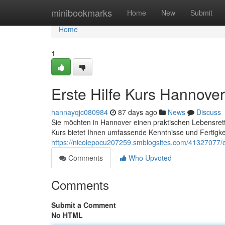
Home
minibookmarks
Home
New
Submit
Home
1
Erste Hilfe Kurs Hannover
hannayqjc080984
87 days ago
News
Discuss
Sie möchten in Hannover einen praktischen Lebensret
Kurs bietet Ihnen umfassende Kenntnisse und Fertigke
https://nicolepocu207259.smblogsites.com/41327077/e
Comments
Who Upvoted
Comments
Submit a Comment
No HTML