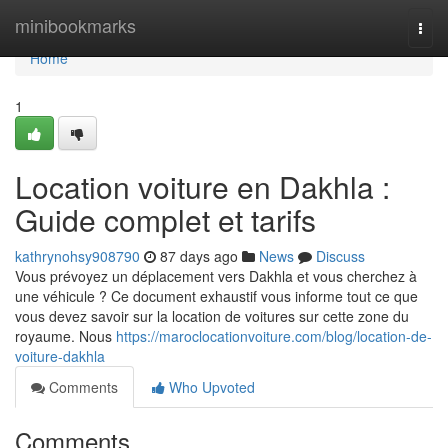
Home
minibookmarks
Togg
navi
Home
1
Location voiture en Dakhla :
Guide complet et tarifs
kathrynohsy908790
87 days ago
News
Discuss
Vous prévoyez un déplacement vers Dakhla et vous cherchez à
une véhicule ? Ce document exhaustif vous informe tout ce que
vous devez savoir sur la location de voitures sur cette zone du
royaume. Nous
https://maroclocationvoiture.com/blog/location-de-
voiture-dakhla
Comments
Who Upvoted
Comments