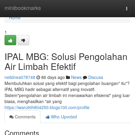
Home
minibookmarks
Togg
navi
Home
1
IPAL MBG: Solusi Pengolahan
Air Limbah Efektif
nelldnea078748
86 days ago
News
Discuss
Membutuhkan solusi yang efektif bagi pengolahan buangan" itu"?
IPAL MBG hadir sebagai alternatif yang inovatif.
Sistem"pengolahan air limbah ini menawarkan efisiensi" yang luar
biasa, menghasilkan "air yang
https://iwanzkth804250.blogs100.com/profile
Comments
Who Upvoted
Comments