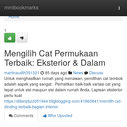
Home
minibookmarks
Togg
navi
Home
1
Mengilih Cat Permukaan
Terbaik: Eksterior & Dalam
martinaudth351321
85 days ago
News
Discuss
Untuk menghasilkan rumah yang menawan, pemilihan cat tembok
adalah aspek yang sangat . Perhatikan baik-baik variasi cat yang
tepat untuk sisi maupun sisi dalam rumah Anda. Lapisan eksterior
perlu kuat
https://dillanpbzz051944.bligblogging.com/41860841/memilih-cat-
dinding-terbaik-bagian-interior
Comments
Who Upvoted