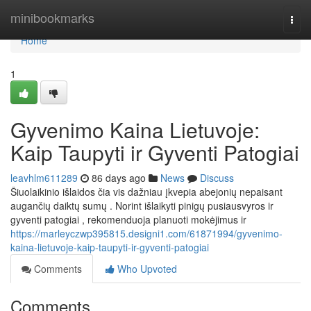
Home
minibookmarks
Togg
navi
Home
1
Gyvenimo Kaina Lietuvoje:
Kaip Taupyti ir Gyventi Patogiai
leavhlm611289
86 days ago
News
Discuss
Šiuolaikinio išlaidos čia vis dažniau įkvepia abejonių nepaisant
augančių daiktų sumų . Norint išlaikyti pinigų pusiausvyros ir
gyventi patogiai , rekomenduoja planuoti mokėjimus ir
https://marleyczwp395815.designi1.com/61871994/gyvenimo-
kaina-lietuvoje-kaip-taupyti-ir-gyventi-patogiai
Comments
Who Upvoted
Comments