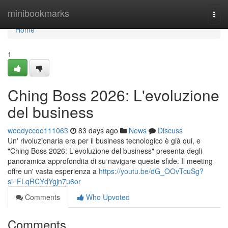
Home
minibookmarks
Togg
navi
Home
1
Ching Boss 2026: L'evoluzione
del business
woodyccoo111063
83 days ago
News
Discuss
Un' rivoluzionaria era per il business tecnologico è già qui, e
"Ching Boss 2026: L'evoluzione del business" presenta degli
panoramica approfondita di su navigare queste sfide. Il meeting
offre un' vasta esperienza a
https://youtu.be/dG_OOvTcuSg?
si=FLqRCYdYgjn7u6or
Comments
Who Upvoted
Comments