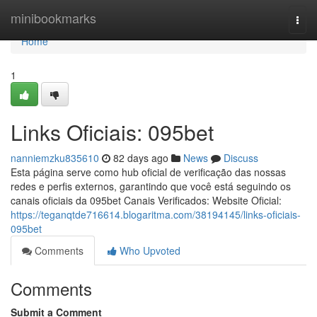
Home
minibookmarks
Togg
navi
Home
1
Links Oficiais: 095bet
nanniemzku835610
82 days ago
News
Discuss
Esta página serve como hub oficial de verificação das nossas
redes e perfis externos, garantindo que você está seguindo os
canais oficiais da 095bet Canais Verificados: Website Oficial:
https://teganqtde716614.blogaritma.com/38194145/links-oficiais-
095bet
Comments
Who Upvoted
Comments
Submit a Comment