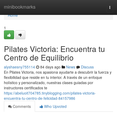
Home
minibookmarks
Togg
navi
Home
1
Pilates Victoria: Encuentra tu
Centro de Equilibrio
alyshaesny755114
84 days ago
News
Discuss
En Pilates Victoria, nos apasiona ayudarte a descubrir la fuerza y
flexibilidad que reside en tu interior. A través de un enfoque
holístico y personalizado, nuestras clases guiadas por
instructores certificados te
https://abeluoit704785.tinyblogging.com/pilates-victoria-
encuentra-tu-centro-de-felicidad-84157986
Comments
Who Upvoted